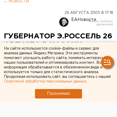
← НОВОСТИ
26 АВГУСТА 2005 В 17:18
ЕАНовости
ГУБЕРНАТОР Э.РОССЕЛЬ 26
АВГУСТА В КАЗАНИ
На сайте используются cookie-файлы и сервис для
ПРИНЯЛ УЧАСТИЕ В
анализа данных Яндекс.Метрика. Эти инструменты
помогают улучшать работу сайта, понимать интересы
ВЫЕЗДНОМ ЗАСЕДАНИИ
наших пользователей и оптимизировать контент. Вся
информация обрабатывается в обезличенном виде и
ГОССОВЕТА РФ
используется только для статистического анализа.
Продолжая использовать сайт, вы соглашаетесь с нашей
Политикой обработки персональных данных
.
ЕКАТЕРИНБУРГ. Эдуард Россель 26 августа в
Казани принял участие в выездном заседании
Принимаю
Государственного совета РФ, которое прошло
под председательством президента страны
Владимира Путина, сообщил первый заместитель
руководителя администрации губернатор