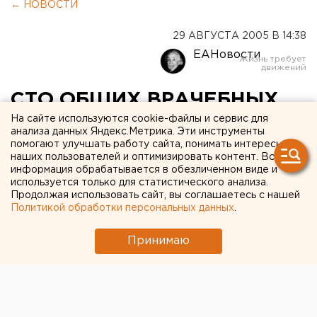
← НОВОСТИ
29 АВГУСТА 2005 В 14:38
ЕАНовости
СТО ОБЩИХ ВРАЧЕБНЫХ
ПРАКТИК БУДЕТ ОТКРЫТО
На сайте используются cookie-файлы и сервис для
анализа данных Яндекс.Метрика. Эти инструменты
НА СРЕДНЕМ УРАЛЕ К
помогают улучшать работу сайта, понимать интересы
наших пользователей и оптимизировать контент. Вся
КОНЦУ 2006 ГОДА
информация обрабатывается в обезличенном виде и
используется только для статистического анализа.
Продолжая использовать сайт, вы соглашаетесь с нашей
ЕКАТЕРИНБУРГ. Сто общих врачебных практик
Политикой обработки персональных данных
.
(ОВП) будет открыто на Среднем Урале к концу
2006 года, сообщил министр здравоохранения
Принимаю
области Михаил Скляр.
ЕКАТЕРИНБУРГ. Сто общих врачебных практик
(ОВП) будет открыто на Среднем Урале к концу