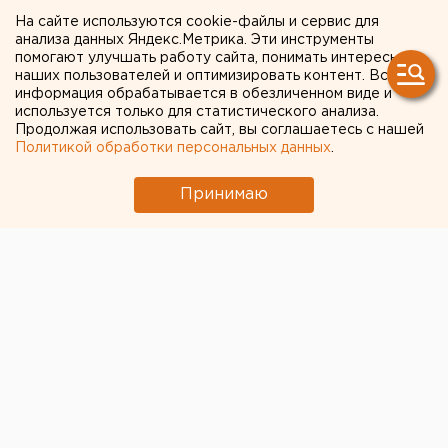
ПОЛУЧИЛ
На сайте используются cookie-файлы и сервис для
анализа данных Яндекс.Метрика. Эти инструменты
БЛАГОДАРСТВЕННОЕ
помогают улучшать работу сайта, понимать интересы
наших пользователей и оптимизировать контент. Вся
ПИСЬМО ОТ ПРЕЗИДЕНТА
информация обрабатывается в обезличенном виде и
используется только для статистического анализа.
РФ В.ПУТИНА
Продолжая использовать сайт, вы соглашаетесь с нашей
Политикой обработки персональных данных
.
ЕКАТЕРИНБУРГ. Эдуард Россель получил от
Принимаю
президента РФ Владимира Путина
благодарственное письмо за участие в работе
Государственного совета РФ, сообщил первый
заместитель руководителя администрации
губернатора Александр Левин.
ЕКАТЕРИНБУРГ. Эдуард Россель получил от
президента РФ Владимира Путина
благодарственное письмо за участие в работе
Государственного совета РФ, сообщил первый
заместитель руководителя администрации