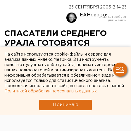
23 СЕНТЯБРЯ 2005 В 14:23
ЕАНовости
СПАСАТЕЛИ СРЕДНЕГО
УРАЛА ГОТОВЯТСЯ
ПОМОГАТЬ БЕСПЕЧНЫМ
На сайте используются cookie-файлы и сервис для
анализа данных Яндекс.Метрика. Эти инструменты
РЫБАКАМ И ЛЫЖНИКАМ
помогают улучшать работу сайта, понимать интересы
наших пользователей и оптимизировать контент. Вся
информация обрабатывается в обезличенном виде и
ЕКАТЕРИНБУРГ. Для спасателей существуют
используется только для статистического анализа.
сезонные проблемы, сообщил заместитель
Продолжая использовать сайт, вы соглашаетесь с нашей
начальника Приволжско-Уральского
Политикой обработки персональных данных
.
регионального поисково-спасательного отряда
МЧС России Валерий Кудинов.
Принимаю
ЕКАТЕРИНБУРГ. Для спасателей существуют
сезонные проблемы, сообщил заместитель