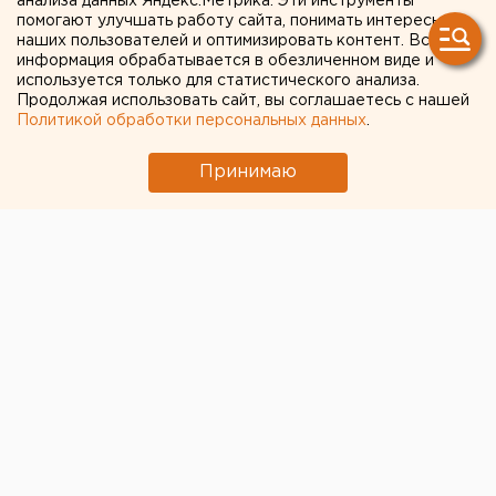
УНИВЕРСИТЕТА НАШЛИ
анализа данных Яндекс.Метрика. Эти инструменты
помогают улучшать работу сайта, понимать интересы
СПОСОБ ПОЛУЧАТЬ
наших пользователей и оптимизировать контент. Вся
информация обрабатывается в обезличенном виде и
ПРИРОДНЫЙ ГАЗ ИЗ
используется только для статистического анализа.
Продолжая использовать сайт, вы соглашаетесь с нашей
КОРОВЬЕГО НАВОЗА
Политикой обработки персональных данных
.
ЧЕЛЯБИНСК. Студенты Челябинского
Принимаю
государственного университета нашли способ
получать природный газ из коровьего навоза,
сообщили в городском отделе фонда научных
исследований.
ЧЕЛЯБИНСК. Студенты Челябинского
государственного университета нашли способ
получать природный газ из коровьего навоза,
сообщили в городском отделе фонда научных
исследований. Сергей Зимин и Михаил Горшков
работали над своим изобретением в течение
нескольких месяцев. Сборка и первые испытания