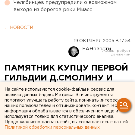
Челябинцев предупредили о возможном
выходе из берегов реки Миасс
← НОВОСТИ
19 ОКТЯБРЯ 2005 В 17:54
ЕАНовости
ПАМЯТНИК КУПЦУ ПЕРВОЙ
ГИЛЬДИИ Д.СМОЛИНУ И
ЕГО СУПРУГЕ ОТКРЫЛСЯ У
На сайте используются cookie-файлы и сервис для
анализа данных Яндекс.Метрика. Эти инструменты
КАФЕДРАЛЬНОГО СОБОРА
помогают улучшать работу сайта, понимать интересы
наших пользователей и оптимизировать контент. Вся
СВЯТОГО АЛЕКСАНДРА
информация обрабатывается в обезличенном виде и
НЕВСКОГО В КУРГАНЕ
используется только для статистического анализа.
Продолжая использовать сайт, вы соглашаетесь с нашей
Политикой обработки персональных данных
.
КУРГАН. Памятник купцу первой гильдии