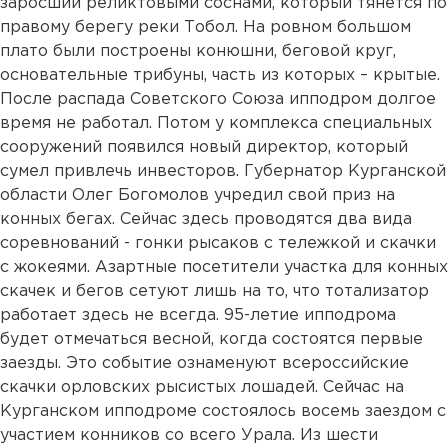
заросший реликтовыми соснами, который тянется по
правому берегу реки Тобол. На ровном большом
плато были построены конюшни, беговой круг,
основательные трибуны, часть из которых – крытые.
После распада Советского Союза ипподром долгое
время не работал. Потом у комплекса специальных
сооружений появился новый директор, который
сумел привлечь инвесторов. Губернатор Курганской
области Олег Богомолов учредил свой приз на
конных бегах. Сейчас здесь проводятся два вида
соревнований - гонки рысаков с тележкой и скачки
с жокеями. Азартные посетители участка для конных
скачек и бегов сетуют лишь на то, что тотализатор
работает здесь не всегда. 95-летие ипподрома
будет отмечаться весной, когда состоятся первые
заезды. Это событие ознаменуют всероссийские
скачки орловских рысистых лошадей. Сейчас на
Курганском ипподроме состоялось восемь заездом с
участием конников со всего Урала. Из шести