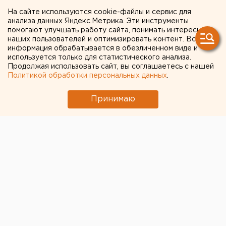
АВТОНОМНОГО ОКРУГА -
На сайте используются cookie-файлы и сервис для
анализа данных Яндекс.Метрика. Эти инструменты
ЮГРЫ 22 ОКТЯБРЯ
помогают улучшать работу сайта, понимать интересы
наших пользователей и оптимизировать контент. Вся
ОТКРОЕТСЯ ВЫСТАВКА «У
информация обрабатывается в обезличенном виде и
РОДНОГО ОЧАГА»
используется только для статистического анализа.
Продолжая использовать сайт, вы соглашаетесь с нашей
Политикой обработки персональных данных
.
СУРГУТ, ХАНТЫ-МАНСИЙСКИЙ АВТОНОМНЫЙ
ОКРУГ - ЮГРА.
Принимаю
СУРГУТ, ХАНТЫ-МАНСИЙСКИЙ АВТОНОМНЫЙ
ОКРУГ - ЮГРА. В Сургуте Ханты-Мансийского
автономного округа - Югры 22 октября откроется
выставка «У родного очага», посвященная Дню
родственных финно-угорских народов, сообщили в
пресс-службе администрации города. Экспозиция
организована городским отделением общественной
организации «Спасение Югры». На выставке
посетители познакомятся с историей, традициями,