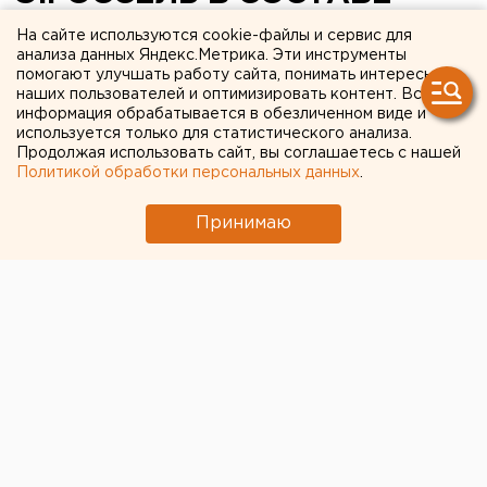
ОФИЦИАЛЬНОЙ
На сайте используются cookie-файлы и сервис для
анализа данных Яндекс.Метрика. Эти инструменты
РОССИЙСКОЙ ДЕЛЕГАЦИИ
помогают улучшать работу сайта, понимать интересы
наших пользователей и оптимизировать контент. Вся
ОТПРАВИТСЯ В
информация обрабатывается в обезличенном виде и
НИДЕРЛАНДЫ
используется только для статистического анализа.
Продолжая использовать сайт, вы соглашаетесь с нашей
Политикой обработки персональных данных
.
ЕКАТЕРИНБУРГ. 31 октября губернатор Эдуард
Россель в составе официальной российской
Принимаю
делегации отправится в Нидерланды, сообщили
в администрации губернатора.
ЕКАТЕРИНБУРГ. 31 октября губернатор Эдуард
Россель в составе официальной российской
делегации отправится в Нидерланды, сообщили в
администрации губернатора. Делегацию возглавит
президент РФ Владимир Путин. В администрации
главы государства сообщили, что визит в
королевство продлится три дня. ЕВРОПЕЙСКО-