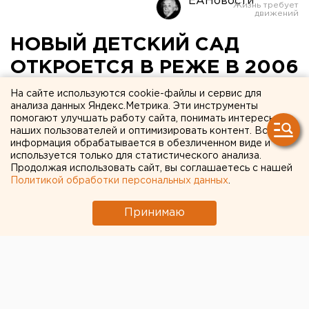
ЕАНовости
НОВЫЙ ДЕТСКИЙ САД
ОТКРОЕТСЯ В РЕЖЕ В 2006
ГОДУ
На сайте используются cookie-файлы и сервис для
анализа данных Яндекс.Метрика. Эти инструменты
помогают улучшать работу сайта, понимать интересы
РЕЖ. Новый детский сад откроется в Реже в
наших пользователей и оптимизировать контент. Вся
2006 году, сообщили в администрации
информация обрабатывается в обезличенном виде и
муниципалитета.
используется только для статистического анализа.
Продолжая использовать сайт, вы соглашаетесь с нашей
Политикой обработки персональных данных
.
РЕЖ. Новый детский сад откроется в Реже в 2006
году, сообщили в администрации муниципалитета.
Принимаю
Дошкольное образовательное учреждение (ДОУ) в
микрорайоне Первомайка находится в ведомстве
воинской части. Садик был закрыт пять лет назад.
Тогда не хватало денег на его содержание. Кроме
того, детей было недостаточно. Военные сохранили
и здание, и все, что было в нем. Оборудованные