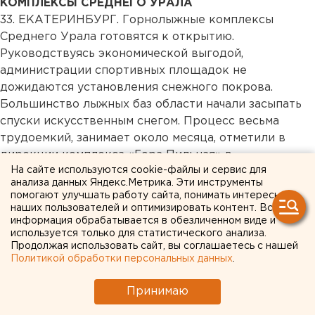
КОМПЛЕКСЫ СРЕДНЕГО УРАЛА
33.
ЕКАТЕРИНБУРГ. Горнолыжные комплексы
Среднего Урала готовятся к открытию.
Руководствуясь экономической выгодой,
администрации спортивных площадок не
дожидаются установления снежного покрова.
Большинство лыжных баз области начали засыпать
спуски искусственным снегом. Процесс весьма
трудоемкий, занимает около месяца, отметили в
дирекции комплекса «Гора Пильная» в
На сайте используются cookie-файлы и сервис для
Первоуральске. Искусственными белыми хлопьями
анализа данных Яндекс.Метрика. Эти инструменты
выстреливают по склонам из пушек с большого
помогают улучшать работу сайта, понимать интересы
расстояния, поэтому добиться равномерного
наших пользователей и оптимизировать контент. Вся
информация обрабатывается в обезличенном виде и
покрытия чрезвычайно сложно. Сейчас для
используется только для статистического анализа.
свердловских лыжников и сноубордистов открыта
Продолжая использовать сайт, вы соглашаетесь с нашей
только гора Уктус в Екатеринбурге. Между тем,
Политикой обработки персональных данных
.
нетерпеливые жители Среднего Урала тайком
катаются на территории пока закрытых комплексов.
Принимаю
Официальное начало работы большинства