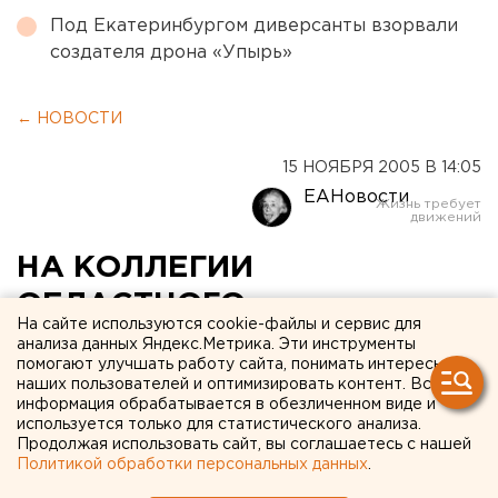
Под Екатеринбургом диверсанты взорвали
создателя дрона «Упырь»
← НОВОСТИ
15 НОЯБРЯ 2005 В 14:05
ЕАНовости
НА КОЛЛЕГИИ
ОБЛАСТНОГО
На сайте используются cookie-файлы и сервис для
МИНИСТЕРСТВА
анализа данных Яндекс.Метрика. Эти инструменты
помогают улучшать работу сайта, понимать интересы
ЭКОНОМИКИ И ТРУДА 15
наших пользователей и оптимизировать контент. Вся
информация обрабатывается в обезличенном виде и
НОЯБРЯ ПРОВЕРЕНО
используется только для статистического анализа.
ВЫПОЛНЕНИЕ
Продолжая использовать сайт, вы соглашаетесь с нашей
Политикой обработки персональных данных
.
КОНТРОЛЬНЫХ