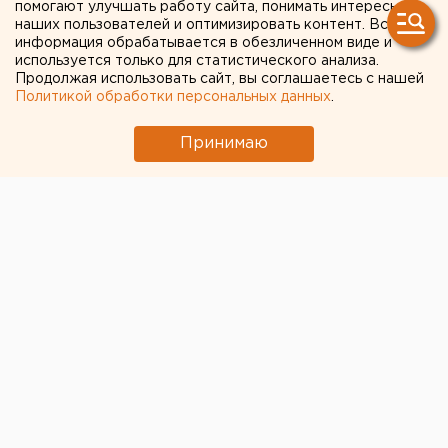
помогают улучшать работу сайта, понимать интересы
наших пользователей и оптимизировать контент. Вся
А.ЧУЧАЛИНЫМ И ГЛАВНЫМ
информация обрабатывается в обезличенном виде и
КАРДИОЛОГОМ РФ
используется только для статистического анализа.
Продолжая использовать сайт, вы соглашаетесь с нашей
АКАДЕМИКОМ
Политикой обработки персональных данных
.
Р.ОГАНОВЫМ
Принимаю
ЕКАТЕРИНБУРГ. Эдуард Россель 15 ноября
встретился с главным терапевтом РФ
академиком Александром Чучалиным и главным
кардиологом РФ академиком Рафаэлем
Огановым, сообщили в департаменте
информационной политики губернатора.
ЕКАТЕРИНБУРГ. Эдуард Россель 15 ноября
встретился с главным терапевтом РФ академиком
Александром Чучалиным и главным кардиологом РФ
академиком Рафаэлем Огановым, сообщили в
департаменте информационной политики