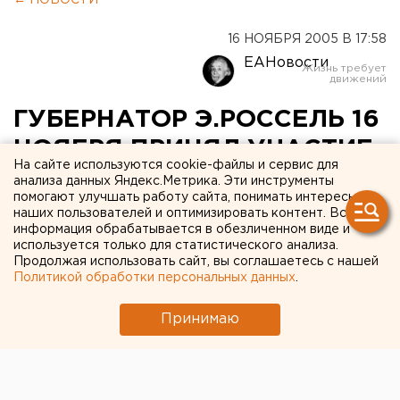
← НОВОСТИ
16 НОЯБРЯ 2005 В 17:58
ЕАНовости
ГУБЕРНАТОР Э.РОССЕЛЬ 16
НОЯБРЯ ПРИНЯЛ УЧАСТИЕ
На сайте используются cookie-файлы и сервис для
В ЦЕРЕМОНИИ ОТКРЫТИЯ
анализа данных Яндекс.Метрика. Эти инструменты
помогают улучшать работу сайта, понимать интересы
ОТДЕЛЕНИЯ ТОРГОВОГО
наших пользователей и оптимизировать контент. Вся
информация обрабатывается в обезличенном виде и
ПРЕДСТАВИТЕЛЬСТВА
используется только для статистического анализа.
ВЕНГЕРСКОЙ РЕСПУБЛИКИ
Продолжая использовать сайт, вы соглашаетесь с нашей
Политикой обработки персональных данных
.
ЕКАТЕРИНБУРГ. Эдуард Россель 16 ноября
Принимаю
принял участие в церемонии открытия
отделения Торгового представительства
Венгерской Республики, сообщили в
департаменте информационной политики