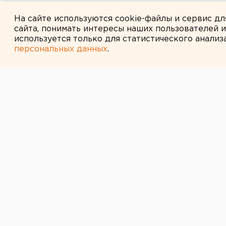
Возвращение смертной казни 
На сайте используются cookie-файлы и сервис д
сайта, понимать интересы наших пользователей 
используется только для статистического анализ
персональных данных
.
← НОВОСТИ
23 НОЯБРЯ 2005 В 15:53
ГОРОДСКОЙ С
УРАЛЬСКОГО 
РАНЕЕ ВЫНЕС
ПО ФАКТУ ОС
ЧАСОВНИ АЛЕ
НЕВСКОГО