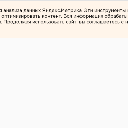
в России сочли преждевременным
ля анализа данных Яндекс.Метрика. Эти инструменты
и оптимизировать контент. Вся информация обрабаты
а. Продолжая использовать сайт, вы соглашаетесь с
ЕАНовости
УД КАМЕНСКА-
УЖЕСТОЧИЛ
ЕННЫЙ ПРИГОВОР
КВЕРНЕНИЯ
КСАНДРА