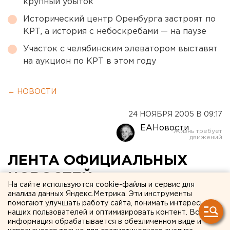
крупный убыток
Исторический центр Оренбурга застроят по
КРТ, а история с небоскребами — на паузе
Участок с челябинским элеватором выставят
на аукцион по КРТ в этом году
← НОВОСТИ
24 НОЯБРЯ 2005 В 09:17
ЕАНовости
ЛЕНТА ОФИЦИАЛЬНЫХ
НОВОСТЕЙ
На сайте используются cookie-файлы и сервис для
анализа данных Яндекс.Метрика. Эти инструменты
Визит вице-премьера
помогают улучшать работу сайта, понимать интересы
наших пользователей и оптимизировать контент. Вся
информация обрабатывается в обезличенном виде и
ГУБЕРНАТОР Э.РОССЕЛЬ И ВИЦЕ-ПРЕМЬЕР