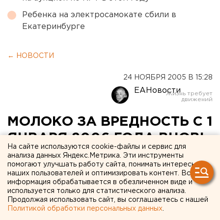
Ребенка на электросамокате сбили в
Екатеринбурге
← НОВОСТИ
24 НОЯБРЯ 2005 В 15:28
ЕАНовости
МОЛОКО ЗА ВРЕДНОСТЬ С 1
ЯНВАРЯ 2006 ГОДА ВНОВЬ
На сайте используются cookie-файлы и сервис для
БУДУТ ДАВАТЬ
анализа данных Яндекс.Метрика. Эти инструменты
помогают улучшать работу сайта, понимать интересы
РАБОТНИКАМ ОАО
наших пользователей и оптимизировать контент. Вся
информация обрабатывается в обезличенном виде и
«УРАЛАСБЕСТ»
используется только для статистического анализа.
Продолжая использовать сайт, вы соглашаетесь с нашей
Политикой обработки персональных данных
.
АСБЕСТ. Молоко за вредность с 1 января 2006