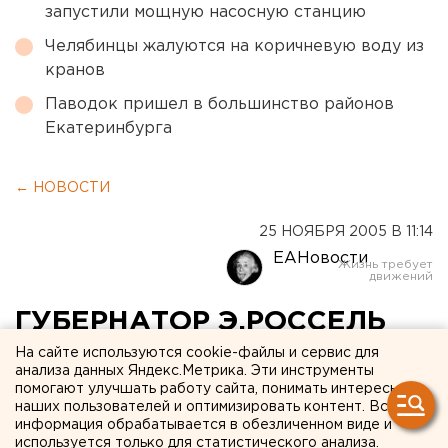
запустили мощную насосную станцию
Челябинцы жалуются на коричневую воду из
кранов
Паводок пришел в большинство районов
Екатеринбурга
← НОВОСТИ
25 НОЯБРЯ 2005 В 11:14
ЕАНовости
ГУБЕРНАТОР Э.РОССЕЛЬ
ПОЗДРАВИЛ ЖИТЕЛЕЙ
На сайте используются cookie-файлы и сервис для
анализа данных Яндекс.Метрика. Эти инструменты
ОБЛАСТИ С ДНЕМ МАТЕРИ
помогают улучшать работу сайта, понимать интересы
наших пользователей и оптимизировать контент. Вся
информация обрабатывается в обезличенном виде и
ЕКАТЕРИНБУРГ. Эдуард Россель обратился с
используется только для статистического анализа.