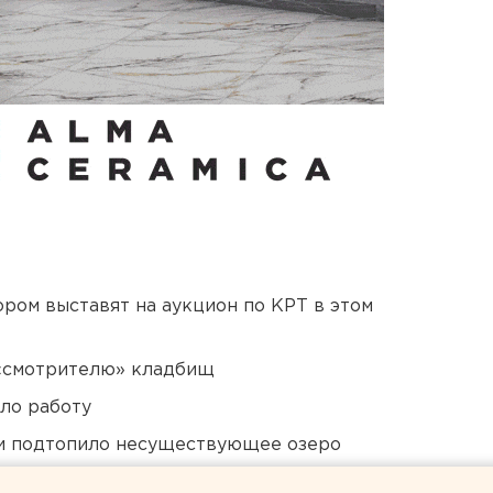
ором выставят на аукцион по КРТ в этом
 «смотрителю» кладбищ
ло работу
ти подтопило несуществующее озеро
дующего войсками ЦВО