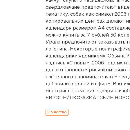
начнут скупать месяцесловы в ма
свердловчане предпочитают виде
тематику, собак как символ 2006 
копировальных центрах делают и
календаря размером А4 составляе
можно купить за 7 рублей 50 коп
Урала предпочитают заказывать 
логотипа. Некоторые полиграфич
календарики «домиком». Обычный р
надпись «С новым, 2006 годом» и
делают фоновым рисунком свою п
настенного напоминателя о месяц
добавили в одной из фирм. В кни
многочисленные календари с изоб
ЕВРОПЕЙСКО-АЗИАТСКИЕ НОВОСТ
Общество