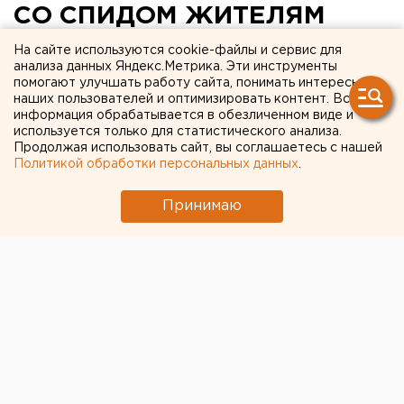
СО СПИДОМ ЖИТЕЛЯМ
КАМЕНСКА-УРАЛЬСКОГО
На сайте используются cookie-файлы и сервис для
анализа данных Яндекс.Метрика. Эти инструменты
РАССКАЖУТ О
помогают улучшать работу сайта, понимать интересы
наших пользователей и оптимизировать контент. Вся
БЕЗОПАСНОМ СЕКСЕ И
информация обрабатывается в обезличенном виде и
ВРЕДЕ НАРКОТИКОВ
используется только для статистического анализа.
Продолжая использовать сайт, вы соглашаетесь с нашей
Политикой обработки персональных данных
.
КАМЕНСК-УРАЛЬСКИЙ. Агитационный пробег в
День борьбы со СПИДом пройдет в Каменске-
Принимаю
Уральском 1 декабря, сообщили в
администрации города.
КАМЕНСК-УРАЛЬСКИЙ. Агитационный пробег в
День борьбы со СПИДом пройдет в Каменске-
Уральском 1 декабря, сообщили в администрации
города. Акцию организует городской
физкультурный диспансер совместно с клубом
«Трезвенники Синары». Пять представителей обеих