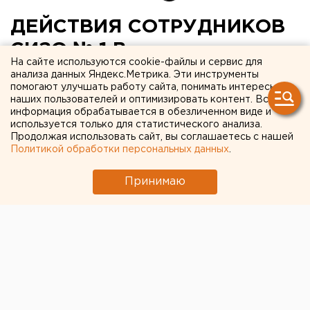
ДЕЙСТВИЯ СОТРУДНИКОВ
СИЗО № 1 В
На сайте используются cookie-файлы и сервис для
ЕКАТЕРИНБУРГЕ БУДУТ
анализа данных Яндекс.Метрика. Эти инструменты
помогают улучшать работу сайта, понимать интересы
ПРОВЕРЕНЫ
наших пользователей и оптимизировать контент. Вся
информация обрабатывается в обезличенном виде и
ПРОКУРАТУРОЙ В СВЯЗИ С
используется только для статистического анализа.
ГИБЕЛЬЮ ЗАДЕРЖАННОГО
Продолжая использовать сайт, вы соглашаетесь с нашей
Политикой обработки персональных данных
.
В.СПИРИНА В КАМЕРЕ
Принимаю
ОДИНОЧНОГО
ЗАКЛЮЧЕНИЯ
ЕКАТЕРИНБУРГ. Действия сотрудников СИЗО №
1 в Екатеринбурге будут проверены
прокуратурой в связи с гибелью задержанного
Владимира Спирина в камере одиночного
заключения, сообщили в пресс-службе