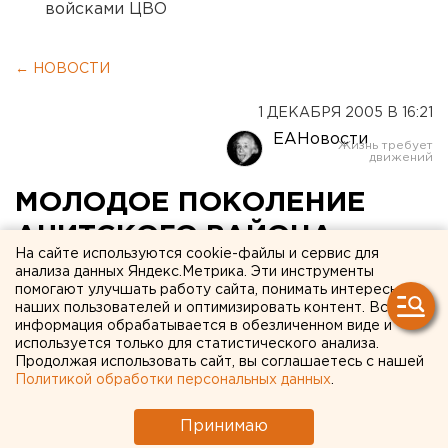
войсками ЦВО
← НОВОСТИ
1 ДЕКАБРЯ 2005 В 16:21
ЕАНовости
МОЛОДОЕ ПОКОЛЕНИЕ
АЧИТСКОГО РАЙОНА
На сайте используются cookie-файлы и сервис для
ВСТРЕТИЛОСЬ С
анализа данных Яндекс.Метрика. Эти инструменты
помогают улучшать работу сайта, понимать интересы
ЧИНОВНИКАМИ МЕСТНОЙ И
наших пользователей и оптимизировать контент. Вся
информация обрабатывается в обезличенном виде и
ФЕДЕРАЛЬНОЙ ВЛАСТИ
используется только для статистического анализа.
Продолжая использовать сайт, вы соглашаетесь с нашей
Политикой обработки персональных данных
.
АЧИТ. Молодое поколение Ачитского района
встретилось с депутатом Государственной думы
Принимаю
Зелимханом Муцоевым, сообщили в отделе по