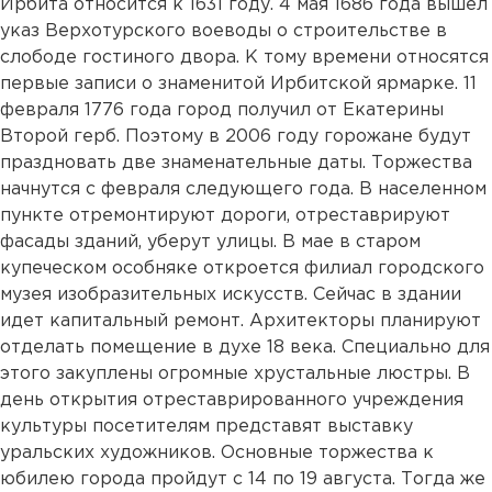
Ирбита относится к 1631 году. 4 мая 1686 года вышел
указ Верхотурского воеводы о строительстве в
слободе гостиного двора. К тому времени относятся
первые записи о знаменитой Ирбитской ярмарке. 11
февраля 1776 года город получил от Екатерины
Второй герб. Поэтому в 2006 году горожане будут
праздновать две знаменательные даты. Торжества
начнутся с февраля следующего года. В населенном
пункте отремонтируют дороги, отреставрируют
фасады зданий, уберут улицы. В мае в старом
купеческом особняке откроется филиал городского
музея изобразительных искусств. Сейчас в здании
идет капитальный ремонт. Архитекторы планируют
отделать помещение в духе 18 века. Специально для
этого закуплены огромные хрустальные люстры. В
день открытия отреставрированного учреждения
культуры посетителям представят выставку
уральских художников. Основные торжества к
юбилею города пройдут с 14 по 19 августа. Тогда же