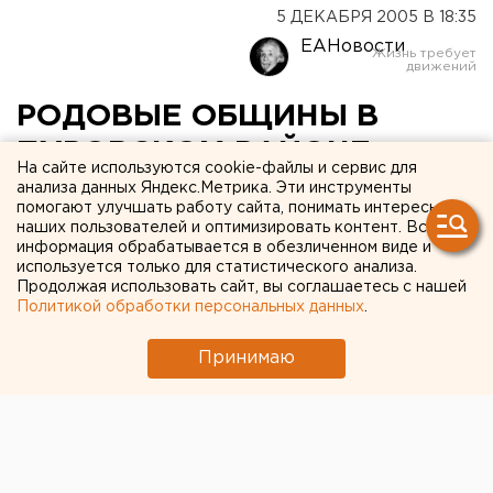
5 ДЕКАБРЯ 2005 В 18:35
ЕАНовости
РОДОВЫЕ ОБЩИНЫ В
ПУРОВСКОМ РАЙОНЕ
На сайте используются cookie-файлы и сервис для
ЯМАЛО-НЕНЕЦКОГО
анализа данных Яндекс.Метрика. Эти инструменты
помогают улучшать работу сайта, понимать интересы
АВТОНОМНОГО ОКРУГА В
наших пользователей и оптимизировать контент. Вся
информация обрабатывается в обезличенном виде и
2006 ГОДУ БУДУТ
используется только для статистического анализа.
Продолжая использовать сайт, вы соглашаетесь с нашей
АКЦИОНИРОВАНЫ
Политикой обработки персональных данных
.
ТАРКО-САЛЕ, ЯМАЛО-НЕНЕЦКИЙ
Принимаю
АВТОНОМНЫЙ ОКРУГ.
ТАРКО-САЛЕ, ЯМАЛО-НЕНЕЦКИЙ АВТОНОМНЫЙ
ОКРУГ. Родовые общины в Пуровском районе
Ямало-Ненецкого автономного округа в 2006 году