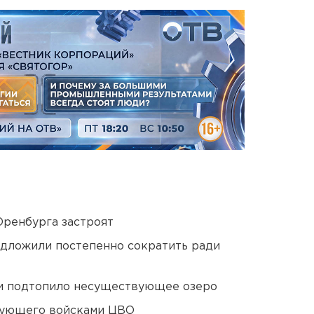
Оренбурга застроят
едложили постепенно сократить ради
ти подтопило несуществующее озеро
дующего войсками ЦВО