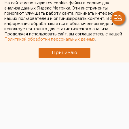
МОЛОДЕЖНОГО
На сайте используются cookie-файлы и сервис для
анализа данных Яндекс.Метрика. Эти инструменты
ДВИЖЕНИЯ «ОБОРОНА» В
помогают улучшать работу сайта, понимать интересы
наших пользователей и оптимизировать контент. Вся
ЕКАТЕРИНБУРГЕ
информация обрабатывается в обезличенном виде и
ДОСТАВИЛИ В МИЛИЦИЮ
используется только для статистического анализа.
Продолжая использовать сайт, вы соглашаетесь с нашей
ЗА РАСКЛЕЙКУ АФИШ С
Политикой обработки персональных данных
.
КАРИКАТУРОЙ НА
Принимаю
ПРЕЗИДЕНТА РФ В.ПУТИНА
ЕКАТЕРИНБУРГ. Активисток областного
отделения молодежного движения «Оборона» в
Екатеринбурге доставили в милицию за
расклейку афиш с изображением президента РФ
Владимира Путина, сообщили в пресс-службе
УВД Екатеринбурга.
ЕКАТЕРИНБУРГ. Активисток областного отделения
молодежного движения «Оборона» в Екатеринбурге