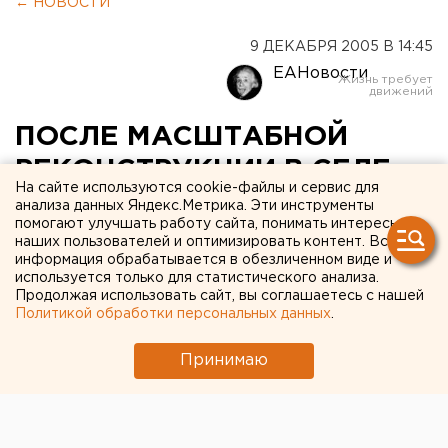
← НОВОСТИ
9 ДЕКАБРЯ 2005 В 14:45
ЕАНовости
ПОСЛЕ МАСШТАБНОЙ
РЕКОНСТРУКЦИИ В СЕЛЕ
На сайте используются cookie-файлы и сервис для
КЕТОВО КУРГАНСКОЙ
анализа данных Яндекс.Метрика. Эти инструменты
помогают улучшать работу сайта, понимать интересы
ОБЛАСТИ СДАН В
наших пользователей и оптимизировать контент. Вся
информация обрабатывается в обезличенном виде и
ЭКСПЛУАТАЦИЮ ПОЧТАМТ
используется только для статистического анализа.
Продолжая использовать сайт, вы соглашаетесь с нашей
Политикой обработки персональных данных
.
КЕТОВО, КУРГАНСКАЯ ОБЛАСТЬ.
Принимаю
КЕТОВО, КУРГАНСКАЯ ОБЛАСТЬ. После
масштабной реконструкции в селе Кетово
Курганской области сдан в эксплуатацию почтамт.
Здание почты было построено в 1963 году и впервые