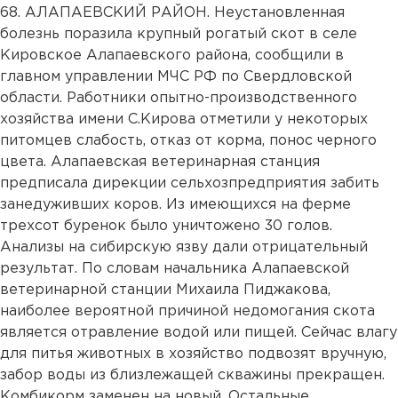
68. АЛАПАЕВСКИЙ РАЙОН. Неустановленная
болезнь поразила крупный рогатый скот в селе
Кировское Алапаевского района, сообщили в
главном управлении МЧС РФ по Свердловской
области. Работники опытно-производственного
хозяйства имени С.Кирова отметили у некоторых
питомцев слабость, отказ от корма, понос черного
цвета. Алапаевская ветеринарная станция
предписала дирекции сельхозпредприятия забить
занедуживших коров. Из имеющихся на ферме
трехсот буренок было уничтожено 30 голов.
Анализы на сибирскую язву дали отрицательный
результат. По словам начальника Алапаевской
ветеринарной станции Михаила Пиджакова,
наиболее вероятной причиной недомогания скота
является отравление водой или пищей. Сейчас влагу
для питья животных в хозяйство подвозят вручную,
забор воды из близлежащей скважины прекращен.
Комбикорм заменен на новый. Остальные