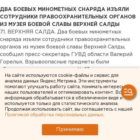
ДВА БОЕВЫХ МИНОМЕТНЫХ СНАРЯДА ИЗЪЯЛИ
СОТРУДНИКИ ПРАВООХРАНИТЕЛЬНЫХ ОРГАНОВ
ИЗ МУЗЕЯ БОЕВОЙ СЛАВЫ ВЕРХНЕЙ САЛДЫ
71. ВЕРХНЯЯ САЛДА. Два боевых минометных
снаряда изъяли сотрудники правоохранительных
органов из музея боевой славы Верхней Салды,
сообщил пресс-секретарь ГУВД области Валерий
Горелых. Взрывоопасные предметы были
обнаружены в здании школы № 17, где находится
На сайте используются cookie-файлы и сервис для
учреждение культуры. Экспонаты оказались
анализа данных Яндекс.Метрика. Эти инструменты
неразорвавшимися снарядами калибра 50
помогают улучшать работу сайта, понимать интересы
миллиметров времен Великой Отечественной
наших пользователей и оптимизировать контент. Вся
информация обрабатывается в обезличенном виде и
войны. Один из боеприпасов принадлежал
используется только для статистического анализа.
советским войскам, другой - немецким. Снаряды
Продолжая использовать сайт, вы соглашаетесь с нашей
хранились в музее с 1991 года, были поражены
Политикой обработки персональных данных
.
сильной коррозией и представляли реальную
опасность. В школе провели полную эвакуацию. В
Принимаю
учебном заведении работает специальная поисковая