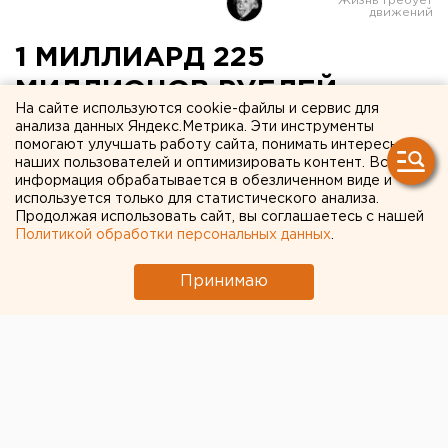
1 МИЛЛИАРД 225
МИЛЛИОНОВ РУБЛЕЙ
На сайте используются cookie-файлы и сервис для
БУДЕТ ВЫДЕЛЕНО В 2006
анализа данных Яндекс.Метрика. Эти инструменты
помогают улучшать работу сайта, понимать интересы
ГОДУ НА РАЗВИТИЕ
наших пользователей и оптимизировать контент. Вся
информация обрабатывается в обезличенном виде и
СЕЛЬСКОГО ХОЗЯЙСТВА
используется только для статистического анализа.
СРЕДНЕГО УРАЛА
Продолжая использовать сайт, вы соглашаетесь с нашей
Политикой обработки персональных данных
.
ЕКАТЕРИНБУРГ. Около 1 миллиарда 225
Принимаю
миллионов рублей будет выделено в 2006 году
на развитие сельского хозяйства Среднего
Урала, сообщил областной министр Сергей
Чемезов.
ЕКАТЕРИНБУРГ. Около 1 миллиарда 225 миллионов
рублей будет выделено в 2006 году на развитие