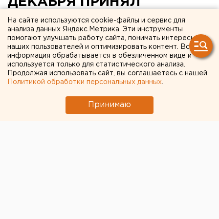
ДЕКАБРЯ ПРИНЯЛ
УЧАСТИЕ В
На сайте используются cookie-файлы и сервис для
анализа данных Яндекс.Метрика. Эти инструменты
ТОРЖЕСТВЕННОМ
помогают улучшать работу сайта, понимать интересы
наших пользователей и оптимизировать контент. Вся
ОТКРЫТИИ НОВОГО
информация обрабатывается в обезличенном виде и
МЕЖДУНАРОДНОГО
используется только для статистического анализа.
Продолжая использовать сайт, вы соглашаетесь с нашей
ТЕРМИНАЛА АЭРОПОРТА
Политикой обработки персональных данных
.
КОЛЬЦОВО
Принимаю
ЕКАТЕРИНБУРГ. Эдуард Россель 16 декабря
принял участие в торжественном открытии
нового международного терминала аэропорта
Кольцово, сообщили в департаменте
информационной политики губернатора.
ЕКАТЕРИНБУРГ. Эдуард Россель 16 декабря принял
участие в торжественном открытии нового
международного терминала аэропорта Кольцово,