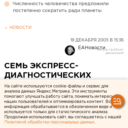
Численность человечества предложили
постепенно сократить ради планеты
← НОВОСТИ
19 ДЕКАБРЯ 2005 В 15:36
ЕАНовости
СЕМЬ ЭКСПРЕСС-
ДИАГНОСТИЧЕСКИХ
КАБИНЕТОВ НАЧАЛИ
На сайте используются cookie-файлы и сервис для
анализа данных Яндекс.Метрика. Эти инструменты
РАБОТУ НА СРЕДНЕМ
помогают улучшать работу сайта, понимать интересы
наших пользователей и оптимизировать контент. Вся
УРАЛЕ В РАМКАХ
информация обрабатывается в обезличенном виде и
ПРОГРАММЫ
используется только для статистического анализа.
Продолжая использовать сайт, вы соглашаетесь с нашей
«УРОЛОГИЧЕСКОЕ
Политикой обработки персональных данных
.