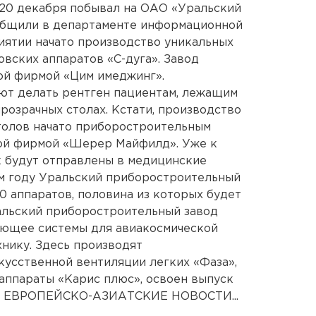
20 декабря побывал на ОАО «Уральский
общили в департаменте информационной
иятии начато производство уникальных
вских аппаратов «С-дуга». Завод
ой фирмой «Цим имеджинг».
ют делать рентген пациентам, лежащим
прозрачных столах. Кстати, производство
толов начато приборостроительным
ой фирмой «Шерер Майфилд». Уже к
к будут отправлены в медицинские
м году Уральский приборостроительный
0 аппаратов, половина из которых будет
альский приборостроительный завод
ающее системы для авиакосмической
хнику. Здесь производят
усственной вентиляции легких «Фаза»,
аппараты «Карис плюс», освоен выпуск
а». ЕВРОПЕЙСКО-АЗИАТСКИЕ НОВОСТИ...