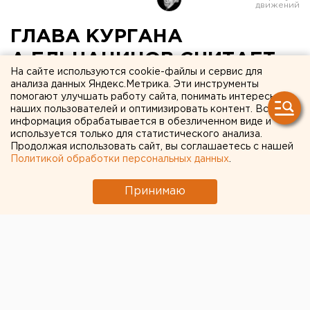
ГЛАВА КУРГАНА
А.ЕЛЬЧАНИНОВ СЧИТАЕТ,
На сайте используются cookie-файлы и сервис для
ЧТО УЛИЧНЫЕ КОМИТЕТЫ
анализа данных Яндекс.Метрика. Эти инструменты
помогают улучшать работу сайта, понимать интересы
СТАНУТ ДВИЖУЩЕЙ
наших пользователей и оптимизировать контент. Вся
информация обрабатывается в обезличенном виде и
СИЛОЙ ОБЩЕСТВЕННОГО
используется только для статистического анализа.
САМОУПРАВЛЕНИЯ В
Продолжая использовать сайт, вы соглашаетесь с нашей
Политикой обработки персональных данных
.
ГОРОДЕ
Принимаю
КУРГАН. Уличные комитеты станут движущей
силой общественного самоуправления в
Кургане, считает глава города Анатолий
Ельчанинов.
КУРГАН. Уличные комитеты станут движущей силой
общественного самоуправления в Кургане, считает