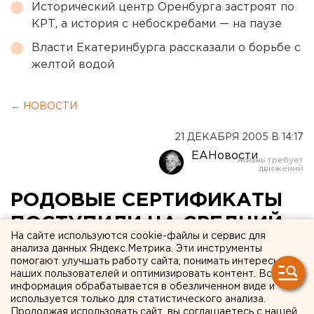
Исторический центр Оренбурга застроят по
КРТ, а история с небоскребами — на паузе
Власти Екатеринбурга рассказали о борьбе с
желтой водой
← НОВОСТИ
21 ДЕКАБРЯ 2005 В 14:17
ЕАНовости
РОДОВЫЕ СЕРТИФИКАТЫ
ПОСТУПИЛИ НА СРЕДНИЙ
На сайте используются cookie-файлы и сервис для
УРАЛ
анализа данных Яндекс.Метрика. Эти инструменты
помогают улучшать работу сайта, понимать интересы
наших пользователей и оптимизировать контент. Вся
ЕКАТЕРИНБУРГ. Родовые сертификаты
информация обрабатывается в обезличенном виде и
поступили на Средний Урал, сообщил областной
используется только для статистического анализа.
Продолжая использовать сайт, вы соглашаетесь с нашей