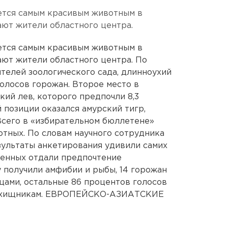
тся самым красивым животным в
ают жители областного центра.
тся самым красивым животным в
ают жители областного центра. По
телей зоологического сада, длинноухий
голосов горожан. Второе место в
кий лев, которого предпочли 8,3
 позиции оказался амурский тигр,
 Всего в «избирательном бюллетене»
тных. По словам научного сотрудника
зультаты анкетирования удивили самих
шенных отдали предпочтение
у получили амфибии и рыбы, 14 горожан
ицами, остальные 86 процентов голосов
м, хищникам. ЕВРОПЕЙСКО-АЗИАТСКИЕ