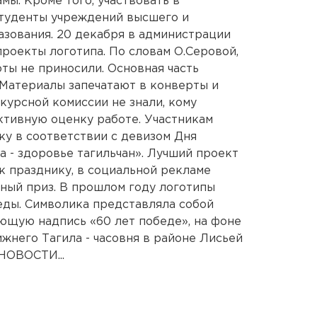
ы. Кроме того, участвовать в
студенты учреждений высшего и
зования. 20 декабря в администрации
проекты логотипа. По словам О.Серовой,
ты не приносили. Основная часть
 Материалы запечатают в конверты и
курсной комиссии не знали, кому
ктивную оценку работе. Участникам
у в соответствии с девизом Дня
а - здоровье тагильчан». Лучший проект
к празднику, в социальной рекламе
ный приз. В прошлом году логотипы
еды. Символика представляла собой
ющую надпись «60 лет победе», на фоне
жнего Тагила - часовня в районе Лисьей
ОВОСТИ...