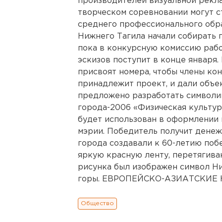
производителей визуальной реклам
творческом соревновании могут 
среднего профессионального обра
Нижнего Тагила начали собирать 
пока в конкурсную комиссию рабо
эскизов поступит в конце января.
присвоят номера, чтобы члены кон
принадлежит проект, и дали объе
предложено разработать символик
города-2006 «Физическая культур
будет использован в оформлении 
мэрии. Победитель получит денеж
города создавали к 60-летию поб
яркую красную ленту, перетягива
рисунка был изображен символ Ни
горы. ЕВРОПЕЙСКО-АЗИАТСКИЕ Н
Общество