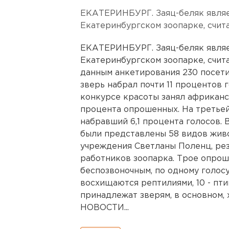
ЕКАТЕРИНБУРГ. Заяц-беляк являе
Екатеринбургском зоопарке, счит
ЕКАТЕРИНБУРГ. Заяц-беляк являе
Екатеринбургском зоопарке, счит
данным анкетирования 230 посети
зверь набрал почти 11 процентов 
конкурсе красоты занял африканс
процента опрошенных. На третьей
набравший 6,1 процента голосов.
были представлены 58 видов живо
учреждения Светланы Поленц, ре
работников зоопарка. Трое опро
беспозвоночным, по одному голос
восхищаются рептилиями, 10 - пт
принадлежат зверям, в основно
НОВОСТИ...