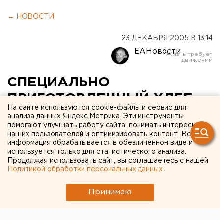
← НОВОСТИ
23 ДЕКАБРЯ 2005 В 13:14
ЕАНовости
СПЕЦИАЛЬНО
ПРИГОТОВЛЕННЫЙ ХЛЕБ
На сайте используются cookie-файлы и сервис для
БУДУТ ДАВАТЬ В КАНУН
анализа данных Яндекс.Метрика. Эти инструменты
помогают улучшать работу сайта, понимать интересы
ПРАЗДНИКА РОЖДЕСТВА
наших пользователей и оптимизировать контент. Вся
информация обрабатывается в обезличенном виде и
ХРИСТОВА В РИМСКО-
используется только для статистического анализа.
КАТОЛИЧЕСКОМ ПРИХОДЕ
Продолжая использовать сайт, вы соглашаетесь с нашей
Политикой обработки персональных данных
.
СВЯТОЙ АННЫ В
Принимаю
ЕКАТЕРИНБУРГЕ
ЕКАТЕРИНБУРГ. Специально приготовленный