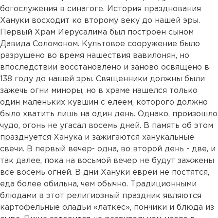
богослужения в синагоге. История празднования
Хануки восходит ко второму веку до нашей эры.
Первый Храм Иерусалима был построен сыном
Давида Соломоном. Культовое сооружение было
разрушено во время нашествия вавилонян, но
впоследствии восстановлено и заново освящено в
138 году до нашей эры. Священники должны были
зажечь огни миноры, но в храме нашелся только
один маленьких кувшин с елеем, которого должно
было хватить лишь на один день. Однако, произошло
чудо, огонь не угасал восемь дней. В память об этом
празднуется Ханука и зажигаются ханукальные
свечи. В первый вечер- одна, во второй день - две, и
так далее, пока на восьмой вечер не будут зажжены
все восемь огней. В дни Хануки евреи не постятся,
еда более обильна, чем обычно. Традиционными
блюдами в этот религиозный праздник являются
картофельные оладьи «латкес», пончики и блюда из