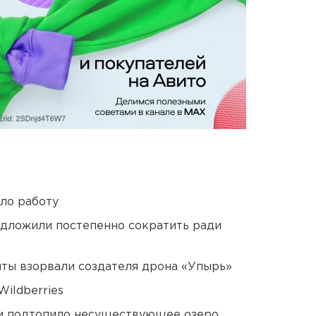
ло работу
едложили постепенно сократить ради
ты взорвали создателя дрона «Упырь»
ildberries
ти подтопило несуществующее озеро