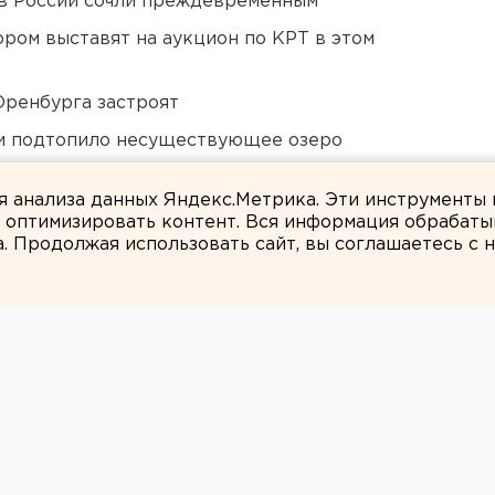
в России сочли преждевременным
ором выставят на аукцион по КРТ в этом
Оренбурга застроят
ти подтопило несуществующее озеро
 в Свердловской области
ля анализа данных Яндекс.Метрика. Эти инструменты
и оптимизировать контент. Вся информация обрабаты
а. Продолжая использовать сайт, вы соглашаетесь с
ЕАНовости
В СВЕРДЛОВСКОМ
УДЕ БУДЕТ