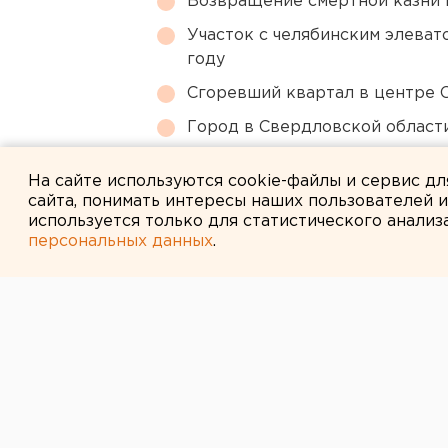
Возвращение смертной казни 
Участок с челябинским элеват
году
Сгоревший квартал в центре 
Город в Свердловской облас
Ракетную опасность объявили
На сайте используются cookie-файлы и сервис д
сайта, понимать интересы наших пользователей 
используется только для статистического анализ
персональных данных
.
← НОВОСТИ
28 ДЕКАБРЯ 2005 В 13:02
29 ДЕКАБРЯ 
ОБЛАСТНОМ С