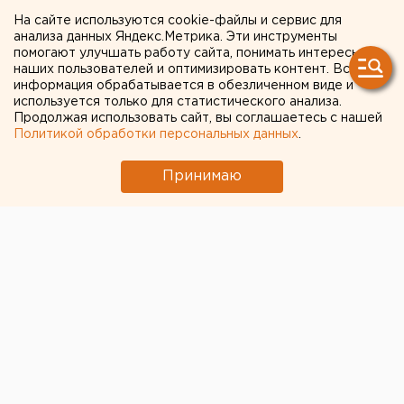
СГОРЕЛО В ОБЛАСТИ 12
На сайте используются cookie-файлы и сервис для
ЯНВАРЯ
анализа данных Яндекс.Метрика. Эти инструменты
помогают улучшать работу сайта, понимать интересы
наших пользователей и оптимизировать контент. Вся
ЕКАТЕРИНБУРГ. Пять жилых домов сгорело в
информация обрабатывается в обезличенном виде и
области 12 января, сообщили в центре
используется только для статистического анализа.
Продолжая использовать сайт, вы соглашаетесь с нашей
пропаганды и общественных связей Главного
Политикой обработки персональных данных
.
управления МЧС России по Свердловской
области.
Принимаю
ЕКАТЕРИНБУРГ. Пять жилых домов сгорело в
области 12 января, сообщили в центре пропаганды и
общественных связей Главного управления МЧС
России по Свердловской области. Самый крупный
пожар общей площадью 128 квадратных метров
возник в двухэтажном муниципальном здании в
поселке Белоярский. Огонь начал распространяться
около полуночи, жильцы в результате возгорания не
пострадали. Предполагаемой причиной
возникновения пламени является неосторожное