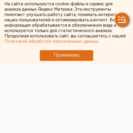
КРАСНОУФИМСКА ЗАБИЛА
На сайте используются cookie-файлы и сервис для
анализа данных Яндекс.Метрика. Эти инструменты
ПОЛУТОРАГОДОВАЛУЮ
помогают улучшать работу сайта, понимать интересы
наших пользователей и оптимизировать контент. Вся
ДОЧЬ НАСМЕРТЬ
информация обрабатывается в обезличенном виде и
используется только для статистического анализа.
Продолжая использовать сайт, вы соглашаетесь с нашей
292. КРАСНОУФИМСК. Жительница Красноуфимска
Политикой обработки персональных данных
.
забила полуторагодовалую дочь насмерть,
сообщили в пресс-службе областной прокуратуры.
Принимаю
Девочка скончалась в больнице 24 марта. На горе-
мамашу Валентину А. возбуждено уголовное дело по
части4 статьи 111 УК РФ. Валентина А., выпускница
детского дома, одна воспитывала двух дочерей
полутора и трех лет, которых она родила от
гражданина одной из среднеазиатских республик,
депортированного недавно на родину. За неимением
своего жилья Валентина с детьми ютилась в частном
доме у своей подруги. Бытовая неустроенность,
постоянные перебои с деньгами приносили свои
горькие плоды: Валентина то и дело поколачивала