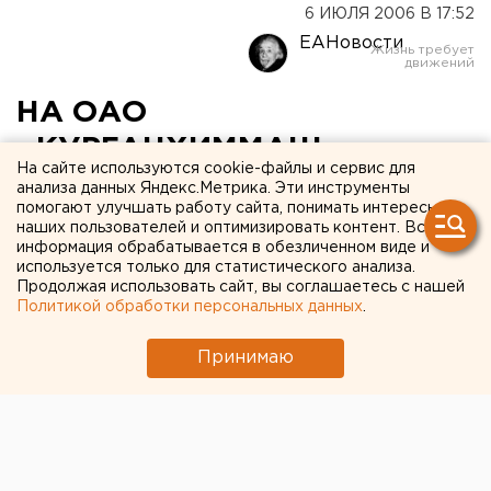
6 ИЮЛЯ 2006 В 17:52
ЕАНовости
НА ОАО
«КУРГАНХИММАШ»
На сайте используются cookie-файлы и сервис для
ЗАПУЩЕНО В
анализа данных Яндекс.Метрика. Эти инструменты
помогают улучшать работу сайта, понимать интересы
ЭКСПЛУАТАЦИЮ НОВОЕ
наших пользователей и оптимизировать контент. Вся
информация обрабатывается в обезличенном виде и
ПРОИЗВОДСТВО ПО
используется только для статистического анализа.
ИЗГОТОВЛЕНИЮ
Продолжая использовать сайт, вы соглашаетесь с нашей
Политикой обработки персональных данных
.
СТАЛЬНЫХ
Принимаю
ВЕРТИКАЛЬНЫХ
РЕЗЕРВУАРОВ ДЛЯ НЕФТИ
И ГАЗА