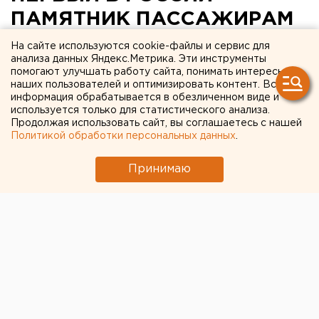
ПАМЯТНИК ПАССАЖИРАМ
ОТКРОЕТСЯ 4 АВГУСТА В
На сайте используются cookie-файлы и сервис для
анализа данных Яндекс.Метрика. Эти инструменты
МУЗЕЕ НАУКИ И ТЕХНИКИ
помогают улучшать работу сайта, понимать интересы
наших пользователей и оптимизировать контент. Вся
СВЕРДЛОВСКОЙ
информация обрабатывается в обезличенном виде и
ЖЕЛЕЗНОЙ ДОРОГИ
используется только для статистического анализа.
Продолжая использовать сайт, вы соглашаетесь с нашей
Политикой обработки персональных данных
.
Екатеринбург. Первый в России памятник
пассажирам откроется 4 августа в музее науки и
Принимаю
техники Свердловской железной дороги,
сообщили агентству ЕАН в Екатеринбургском
Художественном фонде.
Екатеринбург. Первый в России памятник
пассажирам откроется 4 августа в музее науки и
техники Свердловской железной дороги, сообщили
агентству ЕАН в Екатеринбургском
Художественном фонде. Ожидается, что на