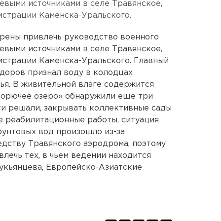
евыми источниками в селе Травянское,
истрации Каменска-Уральского.
ерены привлечь руководство военного
евыми источниками в селе Травянское,
истрации Каменска-Уральского. Главный
доров признал воду в колодцах
ья. В живительной влаге содержится
«Горючее озеро» обнаружили еще три
сти решали, закрывать коллективные сады
е реабилитационные работы, ситуация
рунтовых вод произошло из-за
едству Травянского аэродрома, поэтому
ечь тех, в чьем ведении находится
укьянцева, Европейско-Азиатские