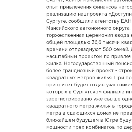
Сургут, Ханты-Мансийский автоно
опыт привлечения финансов него
реализацию нацпроекта «Доступн
Сургуте, сообщили агентству ЕАН
Мансийского автономного округа. 
торжественная церемония ввода 
общей площадью 36,6 тысячи квад
времени отпразднуют 560 семей. 
масштабным проектом по привлеч
жилья. Негосударственный пенси
более грандиозный проект - строи
квадратных метров жилья. При п
приоритет будет отдан участника
которых в Сургутском филиале ип
зарегистрировано уже свыше одно
квадратного метра жилья в городе
метра в сдающихся домах не превы
ближайшем будущем в Югре буду
мощности трех комбинатов по де