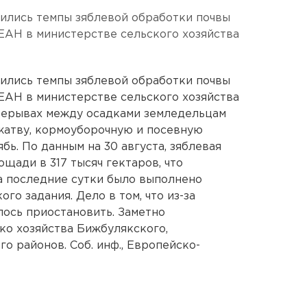
зились темпы зяблевой обработки почвы
ЕАН в министерстве сельского хозяйства
зились темпы зяблевой обработки почвы
ЕАН в министерстве сельского хозяйства
ерерывах между осадками земледельцам
жатву, кормоуборочную и посевную
бь. По данным на 30 августа, зяблевая
щади в 317 тысяч гектаров, что
За последние сутки было выполнено
ого задания. Дело в том, что из-за
лось приостановить. Заметно
ко хозяйства Бижбулякского,
 районов. Соб. инф., Европейско-