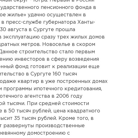
мный округ - Югра. Первый в России
сударственного пенсионного фонда в
ое жилье» удачно осуществлен в
 в пресс-службе губернатора Ханты-
30 августа в Сургуте прошла
в эксплуатацию сразу трех жилых домов
ратных метров. Новоселье в скором
Данное строительство стало первым
ению инвесторов в сферу возведения
онный фонд готовит к реализации еще
тельство в Сургуте 160 тысяч
родаже квартир в уже построенных домах
м программы ипотечного кредитования,
отечного агентства в 2006 году
й тысячи. При средней стоимости
 в 50 тысяч рублей, цена квадратного
сит 35 тысяч рублей. Кроме того, в
т развернуты производственные
ревянному домостроению с