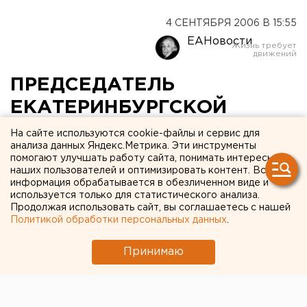
4 СЕНТЯБРЯ 2006 В 15:55
ЕАНовости
ПРЕДСЕДАТЕЛЬ
ЕКАТЕРИНБУРГСКОЙ
ГОРОДСКОЙ ДУМЫ
На сайте используются cookie-файлы и сервис для
анализа данных Яндекс.Метрика. Эти инструменты
ЕВГЕНИЙ ПОРУНОВ
помогают улучшать работу сайта, понимать интересы
наших пользователей и оптимизировать контент. Вся
ПРОВЕЛ ПЕРВОЕ В ЭТОМ
информация обрабатывается в обезличенном виде и
ПАРЛАМЕНТСКОМ СЕЗОНЕ
используется только для статистического анализа.
Продолжая использовать сайт, вы соглашаетесь с нашей
АППАРАТНОЕ СОВЕЩАНИЕ
Политикой обработки персональных данных
.
Принимаю
Екатеринбург. Председатель Екатеринбургской
городской Думы Евгений Порунов провел
первое в этом парламентском сезоне аппаратное
совещание, сообщили в пресс-службе Думы.