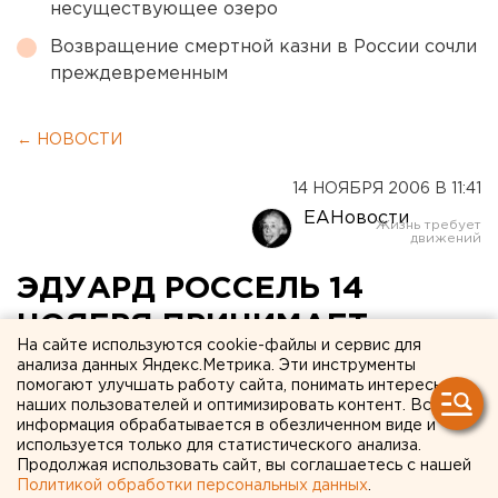
несуществующее озеро
Возвращение смертной казни в России сочли
преждевременным
← НОВОСТИ
14 НОЯБРЯ 2006 В 11:41
ЕАНовости
ЭДУАРД РОССЕЛЬ 14
НОЯБРЯ ПРИНИМАЕТ
На сайте используются cookie-файлы и сервис для
УЧАСТИЕ В ЗАСЕДАНИИ
анализа данных Яндекс.Метрика. Эти инструменты
помогают улучшать работу сайта, понимать интересы
ПРЕЗИДИУМА
наших пользователей и оптимизировать контент. Вся
информация обрабатывается в обезличенном виде и
ГОСУДАРСТВЕННОГО
используется только для статистического анализа.
СОВЕТА РФ
Продолжая использовать сайт, вы соглашаетесь с нашей
Политикой обработки персональных данных
.