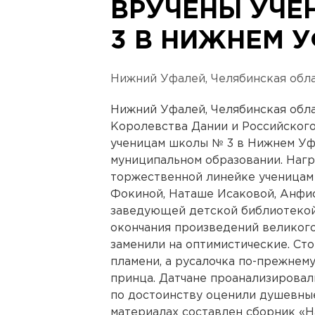
ВРУЧЕНЫ УЧЕ
3 В НИЖНЕМ 
Нижний Уфалей, Челябинская обла
Нижний Уфалей, Челябинская обла
Королевства Дании и Российског
ученицам школы № 3 в Нижнем Уф
муниципальном образовании. Нагр
торжественной линейке ученицам
Фокиной, Наташе Исаковой, Анфис
заведующей детской библиотекой
окончания произведений великого
заменили на оптимистические. Ст
пламени, а русалочка по-прежнем
принца. Датчане проанализировал
по достоинству оценили душевны
материалах составлен сборник «