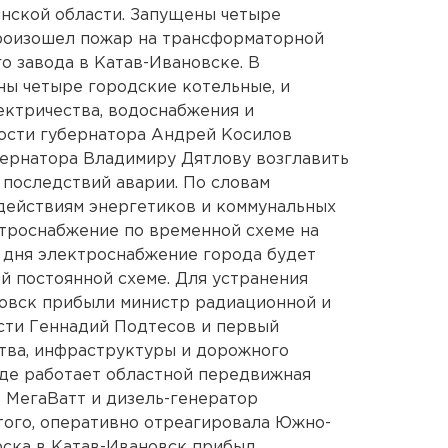
нской области. Запущены четыре
произошел пожар на трансформаторной
о завода в Катав-Ивановске. В
ны четыре городские котельные, и
ектричества, водоснабжения и
ости губернатора Андрей Косилов
бернатора Владимиру Дятлову возглавить
последствий аварии. По словам
действиям энергетиков и коммунальных
ктроснабжение по временной схеме на
 дня электроснабжение города будет
й постоянной схеме. Для устранения
новск прибыли министр радиационной и
сти Геннадий Подтесов и первый
тва, инфраструктуры и дорожного
оде работает областной передвижная
 МегаВатт и дизель-генератор
того, оперативно отреагировала Южно-
рска в Катав-Ивановск прибыл