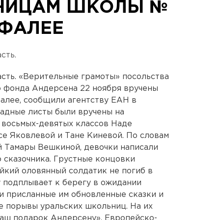
НИЦАМ ШКОЛЫ №
УФАЛЕЕ
сть.
сть. «Верительные грамоты» посольства
о фонда Андерсена 22 ноября вручены
алее, сообщили агентству ЕАН в
адные листы были вручены на
 восьмых-девятых классов Наде
е Яковлевой и Тане Киневой. По словам
 Тамары Вешкиной, девочки написали
 сказочника. Грустные концовки
ойкий оловянный солдатик не погиб в
у подплывает к берегу в ожидании
и присланные им обновленные сказки и
е порывы уральских школьниц. На их
Наш подарок Андерсену». Европейско-