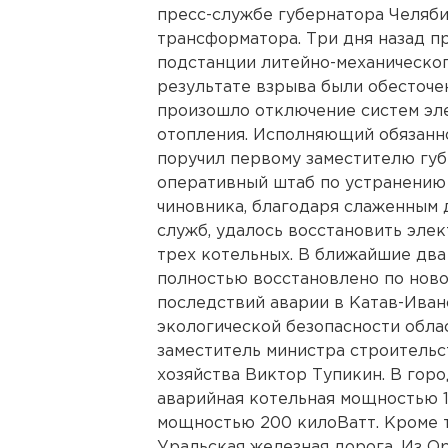
пресс-службе губернатора Челяби
трансформатора. Три дня назад 
подстанции литейно-механическог
результате взрыва были обесточе
произошло отключение систем эл
отопления. Исполняющий обязанн
поручил первому заместителю гу
оперативный штаб по устранению 
чиновника, благодаря слаженным 
служб, удалось восстановить эле
трех котельных. В ближайшие два
полностью восстановлено по ново
последствий аварии в Катав-Ива
экологической безопасности обла
заместитель министра строительс
хозяйства Виктор Тупикин. В гор
аварийная котельная мощностью 1
мощностью 200 килоВатт. Кроме 
Уральская железная дорога. Из О