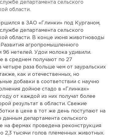
-службе департамента сельского
ой области.
ершился в ЗАО «Глинки» под Курганом,
-службе департамента сельского
кой области. В конце июня животноводы
 «Развития агропромышленного
 96 нетелей. Удои молока удивили.
е в среднем получают по 27
в четыре раза больше чем от зауральских
акже, как и отечественных, но
ные добавки в соответствии с научно
олнения дойное стадо в «Глинках»
 году от каждой из них получат более
орой результат в области. Свежие
отки в цехе в тот же день поступают на
о данным департамента сельского
лье на фермах проведена реконструкция
но 2,3 тысячи голов племенных животных.