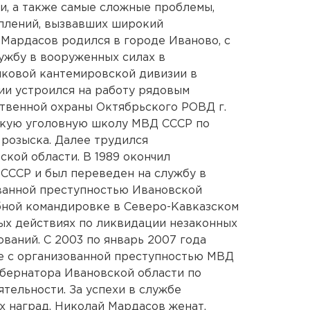
и, а также самые сложные проблемы,
плений, вызвавших широкий
Мардасов родился в городе Иваново, с
лужбу в вооруженных силах в
нковой кантемировской дивизии в
ии устроился на работу рядовым
твенной охраны Октябрьского РОВД г.
нскую уголовную школу МВД СССР по
розыска. Далее трудился
кой области. В 1989 окончил
ССР и был переведен на службу в
ованной преступностью Ивановской
ебной командировке в Северо-Кавказском
вых действиях по ликвидации незаконных
аний. С 2003 по январь 2007 года
бе с организованной преступностью МВД
бернатора Ивановской области по
тельности. За успехи в службе
 наград. Николай Мардасов женат,