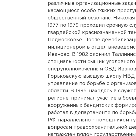
различные организационные задач
касающиеся особо тяжких престу
общественный резонанс. Николая 
1977 по 1979 проходил срочную с
гвардейской краснознаменной та
Подмосковье. После демобилизац
милиционером в отдел вневедомс
Иваново. В 1982 окончил Таллин
специальности сыщик уголовного 
оперуполномоченным ОВД Ивановс
Горьковскую высшую школу МВД С
управление по борьбе с организ
области. В 1995, находясь в служ
регионе, принимал участие в бое
вооруженных бандитских формиров
работал в департаменте по борь
РФ, параллельно – помощником гу
вопросам правоохранительной дея
награжден рядом государственных