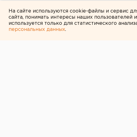
Власти Екатеринбурга рассказ
На сайте используются cookie-файлы и сервис д
сайта, понимать интересы наших пользователей 
используется только для статистического анализ
персональных данных
.
← НОВОСТИ
28 ДЕКАБРЯ 2006 В 16:56
Неразрешимых 
Прошедший 2006 год был наполнен
так и в экономике, причем, как в 
Накануне встречи 2007 года «ЕАН
предпринимателям, деятелям куль
два вопроса: «Чем запомнился мин
наступающего?».