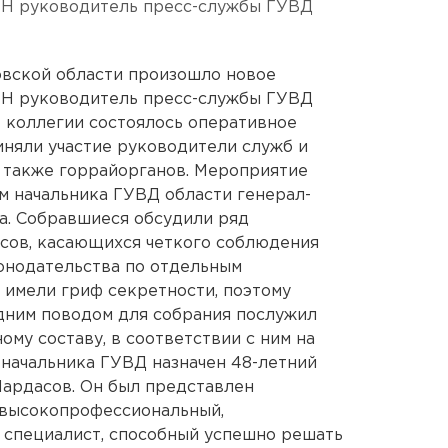
АН руководитель пресс-службы ГУВД
овской области произошло новое
АН руководитель пресс-службы ГУВД
е коллегии состоялось оперативное
иняли участие руководители служб и
а также горрайорганов. Мероприятие
м начальника ГУВД области генерал-
а. Собравшиеся обсудили ряд
сов, касающихся четкого соблюдения
онодательства по отдельным
имели гриф секретности, поэтому
дним поводом для собрания послужил
ому составу, в соответствии с ним на
начальника ГУВД назначен 48-летний
ардасов. Он был представлен
 высокопрофессиональный,
 специалист, способный успешно решать