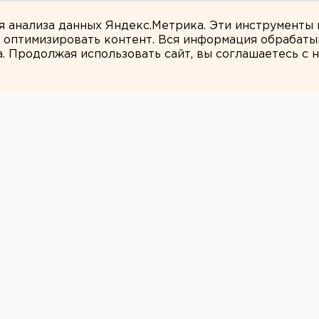
али о борьбе с желтой водой
ля анализа данных Яндекс.Метрика. Эти инструменты
и оптимизировать контент. Вся информация обрабаты
а. Продолжая использовать сайт, вы соглашаетесь с
Ольга Беляева
задач нет
 значимыми событиями, как в политике,
России, так и Свердловской области.
» обратилось к известным политикам,
туры региона с просьбой ответить на
увший год и чего Вы ждете от года