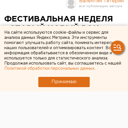
Валентин Тетерин
ФЕСТИВАЛЬНАЯ НЕДЕЛЯ
«СТАРЫЙ НОВЫЙ РОК»
На сайте используются cookie-файлы и сервис для
СТАРТОВАЛА 9 ЯНВАРЯ В
анализа данных Яндекс.Метрика. Эти инструменты
помогают улучшать работу сайта, понимать интересы
ЕКАТЕРИНБУРГЕ
наших пользователей и оптимизировать контент. Вся
информация обрабатывается в обезличенном виде и
используется только для статистического анализа.
Екатеринбург. Фестивальная неделя «Старый
Продолжая использовать сайт, вы соглашаетесь с нашей
новый рок» стартовала 9 января в
Политикой обработки персональных данных
.
Екатеринбурге, сообщили агентству ЕАН
организаторы концерта.
Принимаю
Екатеринбург. Фестивальная неделя «Старый новый
рок» стартовала 9 января в Екатеринбурге,
сообщили агентству ЕАН организаторы концерта. В
этом году новогодняя музыкальная история
продлится целых пять дней. В течение этой недели