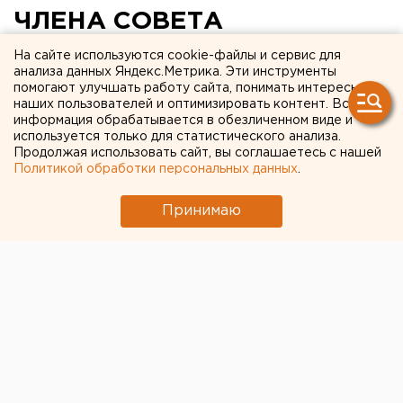
ЧЛЕНА СОВЕТА
ФЕДЕРАЦИИ ОТ
На сайте используются cookie-файлы и сервис для
анализа данных Яндекс.Метрика. Эти инструменты
ЗАКСОБРАНИЯ ОБЛАСТИ
помогают улучшать работу сайта, понимать интересы
наших пользователей и оптимизировать контент. Вся
БУДЕТ РЕШЕН В НАЧАЛЕ
информация обрабатывается в обезличенном виде и
ФЕВРАЛЯ
используется только для статистического анализа.
Продолжая использовать сайт, вы соглашаетесь с нашей
Политикой обработки персональных данных
.
Екатеринбург. Вопрос о назначении члена Совета
Федерации от законодательного собрания
Принимаю
области будет решен в начале февраля.
Екатеринбург. Вопрос о назначении члена Совета
Федерации от законодательного собрания области
будет решен в начале февраля. Именно в это время
планируется проведение первого совместного
заседания двух палат законодательного собрания
Свердловской области, сообщил агентству ЕАН
заместитель председателя областной думы Наиль