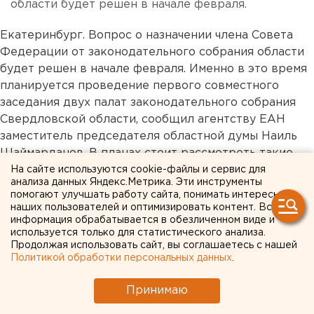
области будет решен в начале февраля.
Екатеринбург. Вопрос о назначении члена Совета
Федерации от законодательного собрания области
будет решен в начале февраля. Именно в это время
планируется проведение первого совместного
заседания двух палат законодательного собрания
Свердловской области, сообщил агентству ЕАН
заместитель председателя областной думы Наиль
Шаймарданов. В планах стоит рассмотреть такие
вопросы как выборы в квалификационную коллегию
На сайте используются cookie-файлы и сервис для
анализа данных Яндекс.Метрика. Эти инструменты
судей, куда нужно добрать еще шесть человек,
помогают улучшать работу сайта, понимать интересы
доклад уполномоченного по правам человека и
наших пользователей и оптимизировать контент. Вся
вопрос о члене Совета Федерации. «Тем не менее,
информация обрабатывается в обезличенном виде и
используется только для статистического анализа.
повестка не утверждена, эти и другие вопросы
Продолжая использовать сайт, вы соглашаетесь с нашей
находятся в стадии разработки», - заявил ЕАН Наиль
Политикой обработки персональных данных
.
Шаймарданов. Сергей Мальцев Европейско-
Азиатские новости.
Принимаю
...